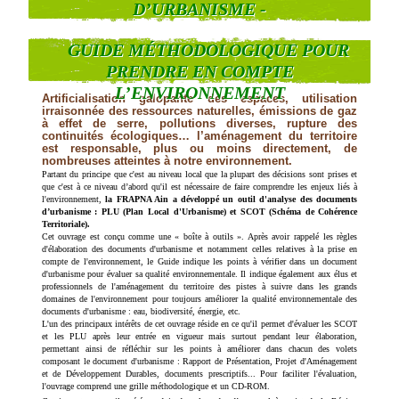
D’URBANISME -
GUIDE MÉTHODOLOGIQUE POUR
PRENDRE EN COMPTE
L’ENVIRONNEMENT
Artificialisation galopante des espaces, utilisation
irraisonnée des ressources naturelles, émissions de gaz
à effet de serre, pollutions diverses,
rupture des
continuités écologiques… l’aménagement du territoire
est responsable, plus ou moins directement, de
nombreuses atteintes à notre environnement.
Partant du principe que c'est au niveau local que la plupart des décisions sont prises et
que c'est à ce niveau d’abord qu'il est nécessaire de faire comprendre les enjeux liés à
l'environnement,
la FRAPNA Ain a développé un outil d'analyse des documents
d’urbanisme : PLU (Plan Local d'Urbanisme) et SCOT (Schéma de Cohérence
Territoriale).
Cet ouvrage est conçu comme une « boîte à outils ». Après avoir rappelé les règles
d'élaboration des documents d'urbanisme et notamment celles relatives à la prise en
compte de l'environnement, le Guide indique les points à vérifier dans un document
d'urbanisme pour évaluer sa qualité environnementale. Il indique également aux élus et
professionnels de l'aménagement du territoire des pistes à suivre dans les grands
domaines de l'environnement pour toujours améliorer la qualité environnementale des
documents d'urbanisme : eau, biodiversité, énergie, etc.
L'un des principaux intérêts de cet ouvrage réside en ce qu'il permet d'évaluer les SCOT
et les PLU après leur entrée en vigueur mais surtout pendant leur élaboration,
permettant ainsi de réfléchir sur les points à améliorer dans chacun des volets
composant le document d'urbanisme : Rapport de Présentation, Projet d'Aménagement
et de Développement Durables, documents prescriptifs... Pour faciliter l'évaluation,
l'ouvrage comprend une grille méthodologique et un CD-ROM.