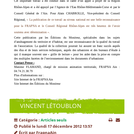
Cet important travail a été conduit dans le cadre d’un appel à projet de la Région
Rhône-Alpes et a été appuyé par l’Agence de l’Eau Rhône-Méditerranée-Corse et par le
Conseil Général de l’Ain. Pour Alain CHABROLLE, Vice-président du Conseil
Régional,
« La publication de ce travail au niveau national est une belle reconnaissance
pour la FRAPNA et le Conseil Régional Rhône-Alpes est très heureux de l’avoir
soutenu avec détermination ».
Cette publication par les Éditions du Moniteur, spécialisées dans les sujets
d’aménagement du territoire et d’habitat, est une reconnaissance de la qualité du travail
de l'association. La qualité de la collection pourrait lui assurer un franc succès auprès
des élus et de leurs services techniques, auprès des urbanistes et des bureaux d’étude à
qui il manque souvent une « grille de lecture » pour les aider dans la prise en compte
des multiples facettes de l’environnement dans les documents d’urbanisme.
Contact Presse :
Maxime FLAMAND, chargé de mission animation territoriale, FRAPNA Ain :
04.74.21.38.79
Plus d'informations sur :
Site Internet de la FRAPNA Ain
Site Internet des Éditions du Moniteur
VINCENT LÉTOUBLON
Catégorie :
Articles seuls
Publié le lundi 17 décembre 2012 13:57
Écrit par FrapnaAin