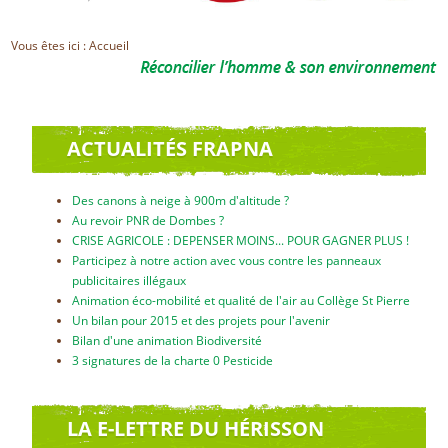
FORMATION AMPHIBIENS
FAITES UN GESTE POUR LA NATURE !
Vous êtes ici :
Accueil
Une nouvelle interface web pour les sentinelles de
Suivant l'idée que l'on ne protège bien que ce que l'on
Dès maintenant, renouvelez votre adhésion en 2016. En
l'environnement !
connait bien la FRAPNA et le GHRA organisent une
ligne ou par courrier en cliquant sur le lien ci-dessous.
formation sur les amphibiens. L'objectif est de permettre à
Une nouvelle interface web pour les sentinelles de
ACTUALITÉS FRAPNA
toute personne intéressée par cette famille de participer à
l'environnement !
des actions
…
Des canons à neige à 900m d'altitude ?
Au revoir PNR de Dombes ?
CRISE AGRICOLE : DEPENSER MOINS... POUR GAGNER PLUS !
Participez à notre action avec vous contre les panneaux
publicitaires illégaux
Animation éco-mobilité et qualité de l'air au Collège St Pierre
Un bilan pour 2015 et des projets pour l'avenir
Bilan d'une animation Biodiversité
3 signatures de la charte 0 Pesticide
LA E-LETTRE DU HÉRISSON